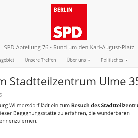
SPD Abteilung 76 - Rund um den Karl-August-Platz
sgebiet
Unsere Treffen
Über uns
Politisches
im Stadtteilzentrum Ulme 3
5
burg-Wilmersdorf lädt ein zum
Besuch des Stadtteilzent
dieser Begegnungsstätte zu erfahren, die wunderbaren
kennenzulernen.