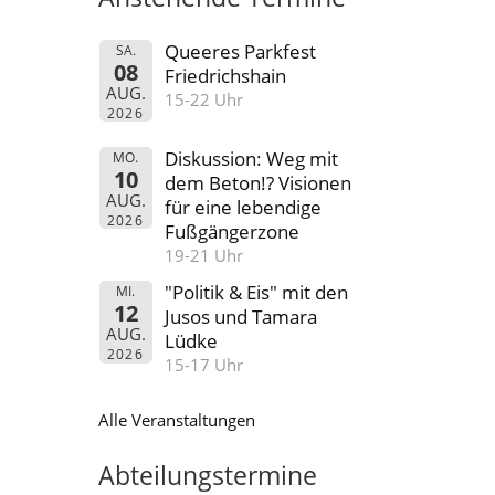
Queeres Parkfest
SA.
08
Friedrichshain
AUG.
15-22 Uhr
2026
Diskussion: Weg mit
MO.
10
dem Beton!? Visionen
AUG.
für eine lebendige
2026
Fußgängerzone
19-21 Uhr
"Politik & Eis" mit den
MI.
12
Jusos und Tamara
AUG.
Lüdke
2026
15-17 Uhr
Alle Veranstaltungen
Abteilungstermine