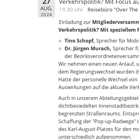
27
Verkehrspolitik? Mit Focus 
AUG.
19.30 Uhr
Reisebüro "Over The
2024
Einladung zur
Mitgliederversamm
Verkehrspolitik? Mit speziellem
Tino Schopf,
Sprecher für Mobi
Dr. Jürgen Murach,
Sprecher f
der Bezirksverordnetenversamm
Wir nehmen einen neuen Anlauf, um
dem Regierungswechsel wurden do
Hatte der personelle Wechsel von
Auswirkungen auf die aktuelle Verk
Auch in unserem Abteilungsgebiet 
dichtbesiedelten Innenstadtbezirk
begrenzten Straßenraums. Entspr
Schaffung der "Pop-up-Radwege" i
des Karl-August-Platzes für den m
unterschiedlich aufgenommen.