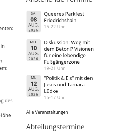
Queeres Parkfest
SA.
08
Friedrichshain
AUG.
15-22 Uhr
enten:
2026
Diskussion: Weg mit
MO.
in
10
dem Beton!? Visionen
AUG.
für eine lebendige
2026
h
Fußgängerzone
em:
19-21 Uhr
"Politik & Eis" mit den
MI.
12
Jusos und Tamara
AUG.
Lüdke
2026
15-17 Uhr
ng des
Alle Veranstaltungen
 Höhe
Abteilungstermine