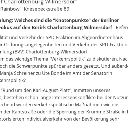
auf Charlottenburg-Wilmersdorf
 Rainbow", Knesebeckstraße 89
lung: Welches sind die "Knotenpunkte" der Berliner
 Fokus auf den Bezirk Charlottenburg-Wilmersdorf
- Refer
lität und Verkehr der SPD-Fraktion im Abgeordnetenhaus
ür Ordnungsangelegenheiten und Verkehr der SPD-Fraktion 
lung (BVV) Charlottenburg-Wilmersdorf
 das wichtige Thema "Verkehrspolitik" zu diskutieren. Nac
ch die Schwerpunkte spürbar anders gesetzt. Und außerd
 Manja Schreiner zu Ute Bonde im Amt der Senatorin
ehrspolitik?
"Rund um den Karl-August-Platz", inmitten unseres
s, bestehen schon lange Interessenskonflikte bei der Nutzu
echend wurden verkehrspolitische Maßnahmen wie die
n der Kantstraße oder die Sperrung der Krumme Straße in
otorisierten Individualverkehr von der Bevölkerung sehr